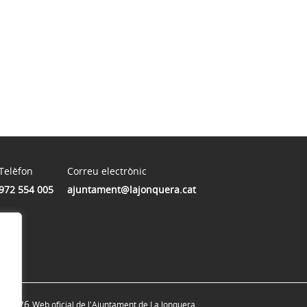
Telèfon
Correu electrònic
972 554 005
ajuntament@lajonquera.cat
© 2026
Web oficial de l'Ajuntament de La Jonquera