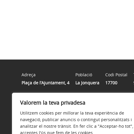
Adreça
Població
Codi Postal
Plaça de l’Ajuntament, 4
La Jonquera
17700
Valorem la teva privadesa
Horari
De dilluns a divendres de 9 h a 14 h
Utilitzem cookies per millorar la teva experiència de
navegació, publicar anuncis o contingut personalitzats i
analitzar el nostre trànsit. En fer clic a "Acceptar-ho tot",
acceptes l'ús que fem de les cookies.
Avís legal
Política de privacitat
Accessibilitat