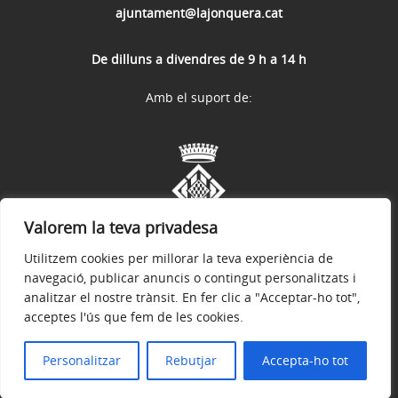
ajuntament@lajonquera.cat
De dilluns a divendres de 9 h a 14 h
Amb el suport de:
Valorem la teva privadesa
Utilitzem cookies per millorar la teva experiència de
navegació, publicar anuncis o contingut personalitzats i
analitzar el nostre trànsit. En fer clic a "Acceptar-ho tot",
acceptes l'ús que fem de les cookies.
Avís legal
Política de privacitat
Accessibilitat
© 2026
Web oficial de l'Ajuntament de La Jonquera
Personalitzar
Rebutjar
Accepta-ho tot