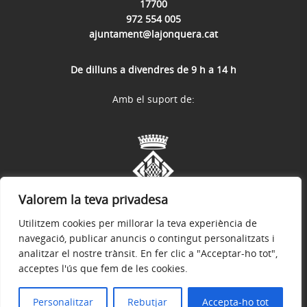
17700
972 554 005
ajuntament@lajonquera.cat
De dilluns a divendres de 9 h a 14 h
Amb el suport de:
Valorem la teva privadesa
Utilitzem cookies per millorar la teva experiència de
navegació, publicar anuncis o contingut personalitzats i
analitzar el nostre trànsit. En fer clic a "Acceptar-ho tot",
acceptes l'ús que fem de les cookies.
Avís legal
Política de privacitat
Accessibilitat
© 2026
Web oficial de l'Ajuntament de La Jonquera
Personalitzar
Rebutjar
Accepta-ho tot