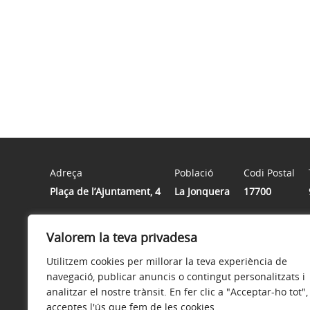
Adreça
Població
Codi Postal
Plaça de l’Ajuntament, 4
La Jonquera
17700
Valorem la teva privadesa
Horari
De dilluns a divendres de 9 h a 14 h
Utilitzem cookies per millorar la teva experiència de
navegació, publicar anuncis o contingut personalitzats i
analitzar el nostre trànsit. En fer clic a "Acceptar-ho tot",
acceptes l'ús que fem de les cookies.
Avís legal
Política de privacitat
Accessibilitat