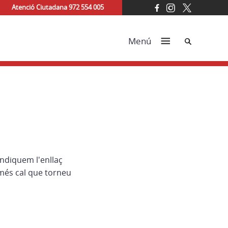
Atenció Ciutadana 972 554 005
Cerca
Menú
indiquem l'enllaç
més cal que torneu