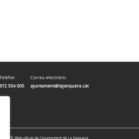
Telèfon
Correu electrònic
972 554 005
ajuntament@lajonquera.cat
© 2026
Web oficial de l'Ajuntament de La Jonquera