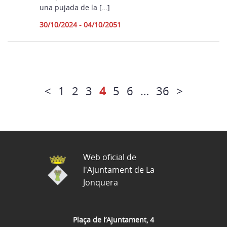
una pujada de la […]
30/10/2024 - 04/10/2051
<
1
2
3
4
5
6
…
36
>
Web oficial de
l'Ajuntament de La
Jonquera
Plaça de l’Ajuntament, 4