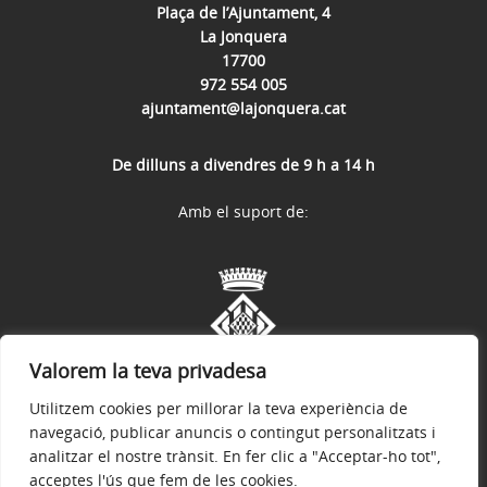
Plaça de l’Ajuntament, 4
La Jonquera
17700
972 554 005
ajuntament@lajonquera.cat
De dilluns a divendres de 9 h a 14 h
Amb el suport de:
Valorem la teva privadesa
Utilitzem cookies per millorar la teva experiència de
navegació, publicar anuncis o contingut personalitzats i
analitzar el nostre trànsit. En fer clic a "Acceptar-ho tot",
acceptes l'ús que fem de les cookies.
Avís legal
Política de privacitat
Accessibilitat