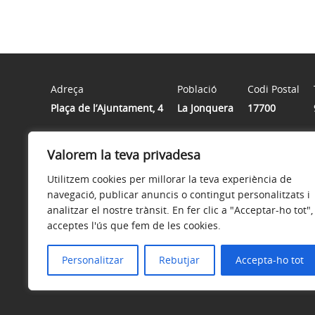
Adreça
Població
Codi Postal
Plaça de l’Ajuntament, 4
La Jonquera
17700
Valorem la teva privadesa
Horari
De dilluns a divendres de 9 h a 14 h
Utilitzem cookies per millorar la teva experiència de
navegació, publicar anuncis o contingut personalitzats i
analitzar el nostre trànsit. En fer clic a "Acceptar-ho tot",
acceptes l'ús que fem de les cookies.
Avís legal
Política de privacitat
Accessibilitat
Personalitzar
Rebutjar
Accepta-ho tot