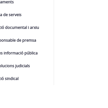
laments
a de serveis
ió documental i arxiu
ponsable de premsa
s informació pública
lucions judicials
ió sindical