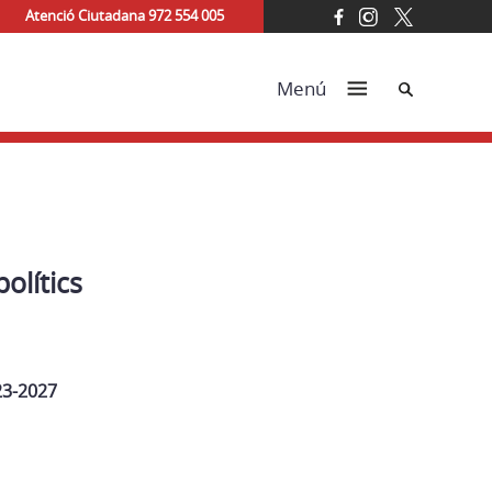
Atenció Ciutadana 972 554 005
Cerca
Menú
olítics
23-2027