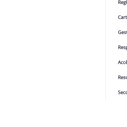
Reg
Cart
Gest
Res
Accè
Reso
Secc