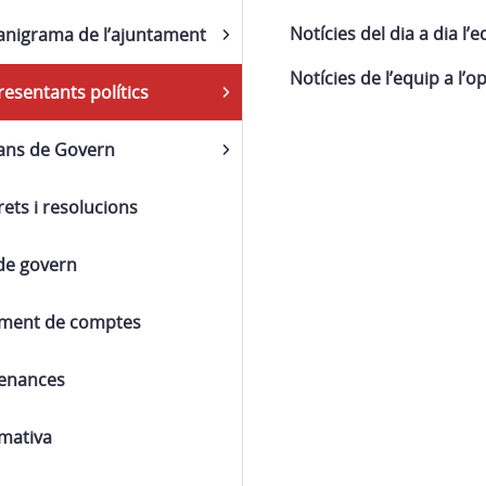
Notícies del dia a dia l’
anigrama de l’ajuntament
Notícies de l’equip a l’o
esentants polítics
ans de Govern
ets i resolucions
de govern
iment de comptes
enances
mativa