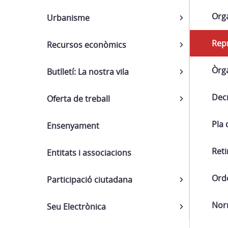
Org
Urbanisme
Repr
Recursos econòmics
Òrg
Butlletí: La nostra vila
Decr
Oferta de treball
Pla 
Ensenyament
Ret
Entitats i associacions
Ord
Participació ciutadana
Nor
Seu Electrònica